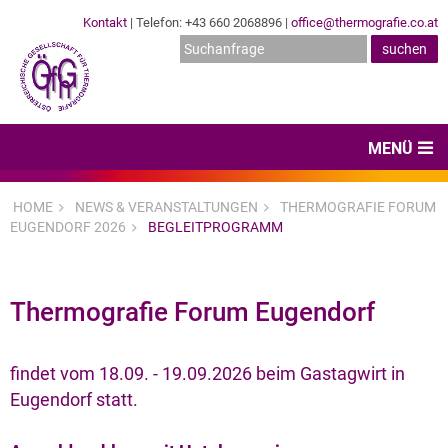
Kontakt
| Telefon: +43 660 2068896 |
office@thermografie.co.at
MENÜ
Home
HOME
NEWS & VERANSTALTUNGEN
THERMOGRAFIE FORUM
EUGENDORF 2026
BEGLEITPROGRAMM
News & Veranstaltungen
Zertifizierungen
Thermografie Forum Eugendorf
Dienstleister
Hard- & Software
findet vom 18.09. - 19.09.2026 beim Gastagwirt in
Eugendorf statt.
Expertenwissen & Normen