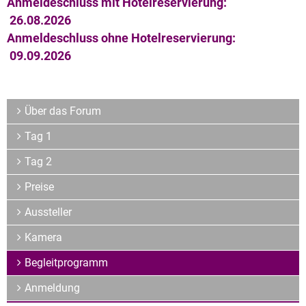
Archiv
Anmeldeschluss mit Hotelreservierung:
26.08.2026
Über uns
Anmeldeschluss ohne Hotelreservierung:
09.09.2026
Über das Forum
Tag 1
Tag 2
Preise
Aussteller
Kamera
Begleitprogramm
Anmeldung