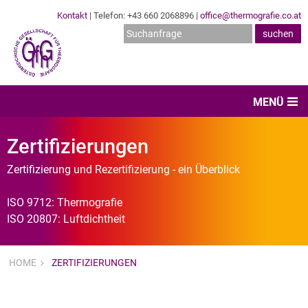
Kontakt
| Telefon: +43 660 2068896 |
office@thermografie.co.at
MENÜ
Home
Zertifizierungen
News & Veranstaltungen
Zertifizierung und Rezertifizierung - ein Überblick
Zertifizierungen
ISO 9712: Thermografie
ISO 20807: Luftdichtheit
Dienstleister
Hard- & Software
HOME
ZERTIFIZIERUNGEN
Expertenwissen & Normen