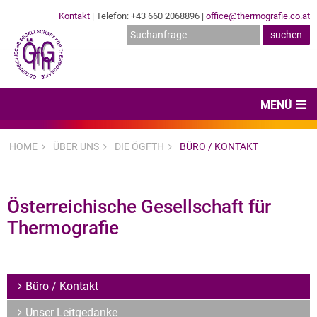
Kontakt
| Telefon: +43 660 2068896 |
office@thermografie.co.at
MENÜ
Home
HOME
ÜBER UNS
DIE ÖGFTH
BÜRO / KONTAKT
News & Veranstaltungen
Zertifizierungen
Österreichische Gesellschaft für
Thermografie
Dienstleister
Hard- & Software
Büro / Kontakt
Expertenwissen & Normen
Unser Leitgedanke