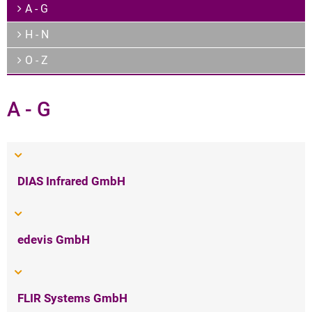
Archiv
A - G
Über uns
H - N
O - Z
A - G
DIAS Infrared GmbH
edevis GmbH
FLIR Systems GmbH