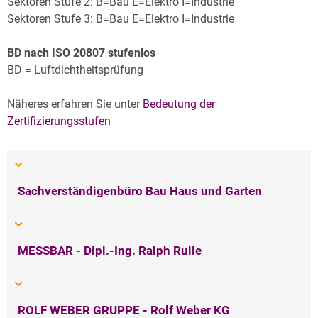
Archiv
Sektoren Stufe 2: B=Bau E=Elektro I=Industrie
Sektoren Stufe 3: B=Bau E=Elektro I=Industrie
Über uns
BD nach ISO 20807 stufenlos
BD = Luftdichtheitsprüfung
Näheres erfahren Sie unter
Bedeutung der
Zertifizierungsstufen
Sachverständigenbüro Bau Haus und Garten
MESSBAR - Dipl.-Ing. Ralph Rulle
ROLF WEBER GRUPPE - Rolf Weber KG