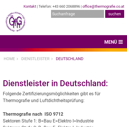
Kontakt
| Telefon: +43 660 2068896 |
office@thermografie.co.at
MENÜ
Home
HOME
DIENSTLEISTER
DEUTSCHLAND
News & Veranstaltungen
Zertifizierungen
Dienstleister in Deutschland:
Dienstleister
Folgende Zertifizierungsmöglichkeiten gibt es für
Thermografie und Luftdichtheitsprüfung:
Hard- & Software
Thermografie nach ISO 9712
Expertenwissen & Normen
Sektoren Stufe 1: B=Bau E=Elektro I=Industrie