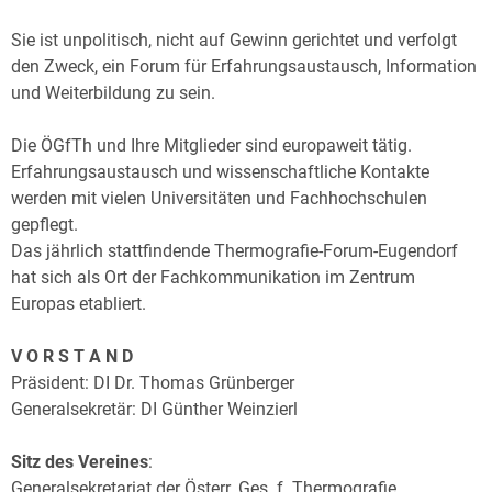
Archiv
Sie ist unpolitisch, nicht auf Gewinn gerichtet und verfolgt
Über uns
den Zweck, ein Forum für Erfahrungsaustausch, Information
und Weiterbildung zu sein.
Die ÖGfTh und Ihre Mitglieder sind europaweit tätig.
Erfahrungsaustausch und wissenschaftliche Kontakte
werden mit vielen Universitäten und Fachhochschulen
gepflegt.
Das jährlich stattfindende Thermografie-Forum-Eugendorf
hat sich als Ort der Fachkommunikation im Zentrum
Europas etabliert.
V O R S T A N D
Präsident: DI Dr. Thomas Grünberger
Generalsekretär: DI Günther Weinzierl
Sitz des Vereines
:
Generalsekretariat der Österr. Ges. f. Thermografie