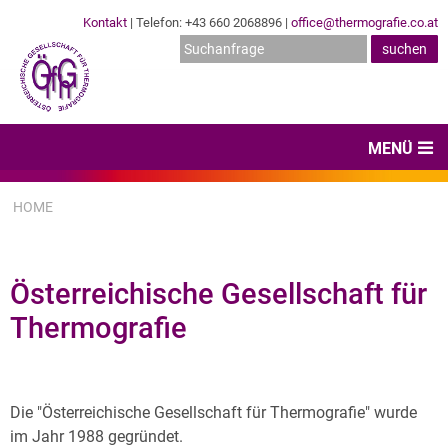
Kontakt
| Telefon: +43 660 2068896 |
office@thermografie.co.at
MENÜ
Home
HOME
News & Veranstaltungen
Zertifizierungen
Österreichische Gesellschaft für
Dienstleister
Thermografie
Hard- & Software
Expertenwissen & Normen
Die "Österreichische Gesellschaft für Thermografie" wurde
im Jahr 1988 gegründet.