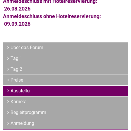
Archiv
Anmeldeschluss mit Hotelreservierung:
26.08.2026
Über uns
Anmeldeschluss ohne Hotelreservierung:
09.09.2026
Über das Forum
Tag 1
Tag 2
Preise
Aussteller
Kamera
Begleitprogramm
Anmeldung