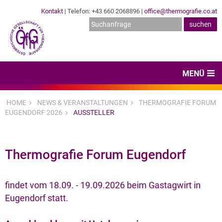
Kontakt
| Telefon: +43 660 2068896 |
office@thermografie.co.at
MENÜ
Home
HOME
NEWS & VERANSTALTUNGEN
THERMOGRAFIE FORUM
EUGENDORF 2026
AUSSTELLER
News & Veranstaltungen
Zertifizierungen
Thermografie Forum Eugendorf
Dienstleister
Hard- & Software
findet vom 18.09. - 19.09.2026 beim Gastagwirt in
Eugendorf statt.
Expertenwissen & Normen