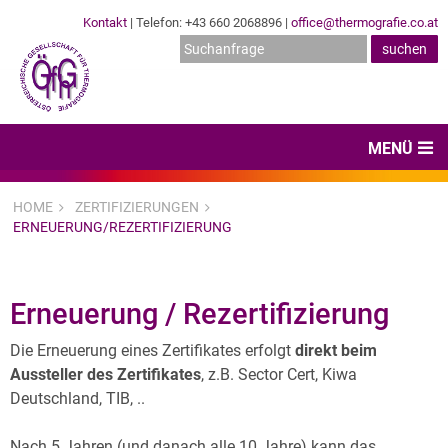
Kontakt
| Telefon: +43 660 2068896 |
office@thermografie.co.at
MENÜ
Home
HOME
ZERTIFIZIERUNGEN
ERNEUERUNG/REZERTIFIZIERUNG
News & Veranstaltungen
Zertifizierungen
Erneuerung / Rezertifizierung
Dienstleister
Die Erneuerung eines Zertifikates erfolgt
direkt beim
Hard- & Software
Aussteller des Zertifikates
, z.B. Sector Cert, Kiwa
Deutschland, TIB, ..
Expertenwissen & Normen
Nach 5 Jahren (und danach alle 10 Jahre) kann das