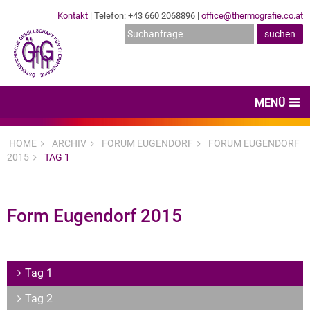
Kontakt
| Telefon: +43 660 2068896 |
office@thermografie.co.at
MENÜ
Home
HOME
ARCHIV
FORUM EUGENDORF
FORUM EUGENDORF
2015
TAG 1
News & Veranstaltungen
Zertifizierungen
Form Eugendorf 2015
Dienstleister
Hard- & Software
Tag 1
Expertenwissen & Normen
Tag 2