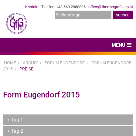
Kontakt
| Telefon: +43 660 2068896 |
office@thermografie.co.at
MENÜ
Home
HOME
ARCHIV
FORUM EUGENDORF
FORUM EUGENDORF
2015
PREISE
News & Veranstaltungen
Zertifizierungen
Form Eugendorf 2015
Dienstleister
Hard- & Software
Tag 1
Expertenwissen & Normen
Tag 2