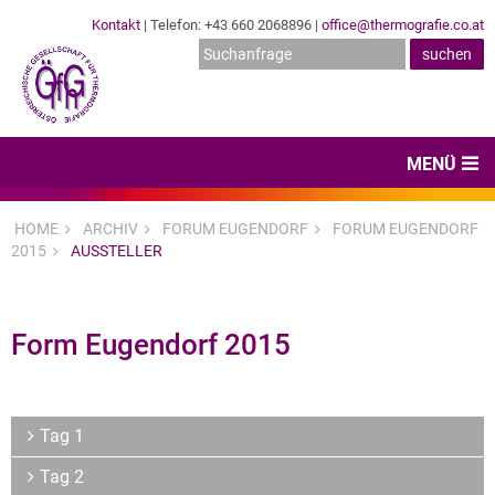
Kontakt
| Telefon: +43 660 2068896 |
office@thermografie.co.at
MENÜ
Home
HOME
ARCHIV
FORUM EUGENDORF
FORUM EUGENDORF
2015
AUSSTELLER
News & Veranstaltungen
Zertifizierungen
Form Eugendorf 2015
Dienstleister
Hard- & Software
Tag 1
Expertenwissen & Normen
Tag 2