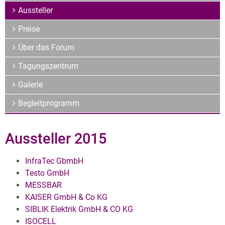
Archiv
Aussteller
Über uns
Preise
Über das Forum
Tagungszentrum
Galerie
Begleitprogramm
Aussteller 2015
InfraTec GbmbH
Testo GmbH
MESSBAR
KAISER GmbH & Co KG
SIBLIK Elektrik GmbH & CO KG
ISOCELL