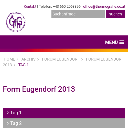
Kontakt
| Telefon: +43 660 2068896 |
office@thermografie.co.at
MENÜ
Home
HOME
ARCHIV
FORUM EUGENDORF
FORUM EUGENDORF
2013
TAG 1
News & Veranstaltungen
Zertifizierungen
Form Eugendorf 2013
Dienstleister
Hard- & Software
Tag 1
Expertenwissen & Normen
Tag 2