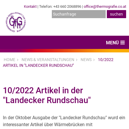
Kontakt
| Telefon: +43 660 2068896 |
office@thermografie.co.at
MENÜ
Home
HOME
NEWS & VERANSTALTUNGEN
NEWS
10/2022
ARTIKEL IN "LANDECKER RUNDSCHAU"
News & Veranstaltungen
Zertifizierungen
10/2022 Artikel in der
Dienstleister
"Landecker Rundschau"
Hard- & Software
Expertenwissen & Normen
In der Oktober Ausgabe der "Landecker Rundschau" wurd ein
interessanter Artikel über Wärmebrücken mit