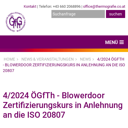
Kontakt
| Telefon: +43 660 2068896 |
office@thermografie.co.at
MENÜ
Home
HOME
NEWS & VERANSTALTUNGEN
NEWS
4/2024 ÖGFTH
- BLOWERDOOR ZERTIFIZIERUNGSKURS IN ANLEHNUNG AN DIE ISO
News & Veranstaltungen
20807
Zertifizierungen
Dienstleister
4/2024 ÖGfTh - Blowerdoor
Zertifizierungskurs in Anlehnung
Hard- & Software
an die ISO 20807
Expertenwissen & Normen