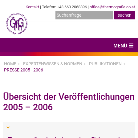
Kontakt
| Telefon: +43 660 2068896 |
office@thermografie.co.at
MENÜ
Home
HOME
EXPERTENWISSEN & NORMEN
PUBLIKATIONEN
PRESSE 2005 - 2006
News & Veranstaltungen
Zertifizierungen
Übersicht der Veröffentlichungen
Dienstleister
2005 – 2006
Hard- & Software
Expertenwissen & Normen