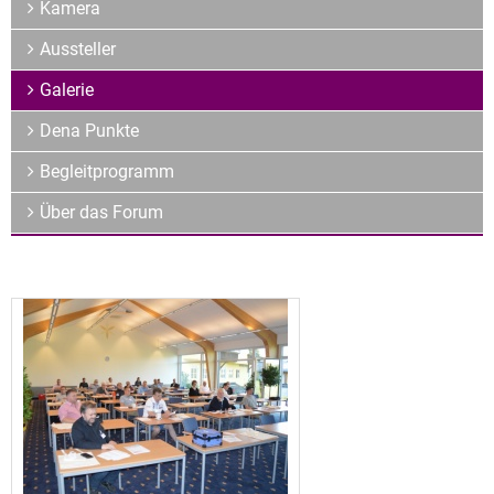
Archiv
Kamera
Über uns
Aussteller
Galerie
Dena Punkte
Begleitprogramm
Über das Forum