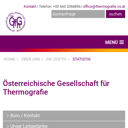
Kontakt
| Telefon: +43 660 2068896 |
office@thermografie.co.at
MENÜ
Home
HOME
ÜBER UNS
DIE ÖGFTH
STATISTIK
News & Veranstaltungen
Zertifizierungen
Österreichische Gesellschaft für
Thermografie
Dienstleister
Hard- & Software
Büro / Kontakt
Expertenwissen & Normen
Unser Leitgedanke