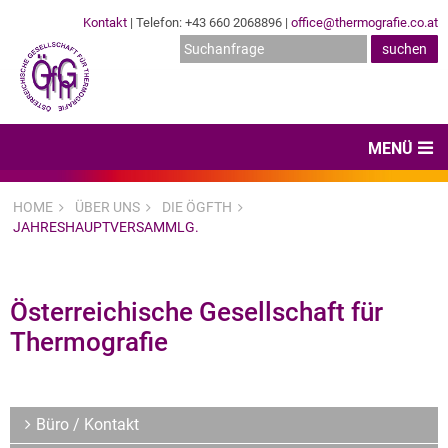
Kontakt
| Telefon: +43 660 2068896 |
office@thermografie.co.at
MENÜ
Home
HOME
ÜBER UNS
DIE ÖGFTH
JAHRESHAUPTVERSAMMLG.
News & Veranstaltungen
Zertifizierungen
Österreichische Gesellschaft für
Dienstleister
Thermografie
Hard- & Software
Expertenwissen & Normen
Büro / Kontakt