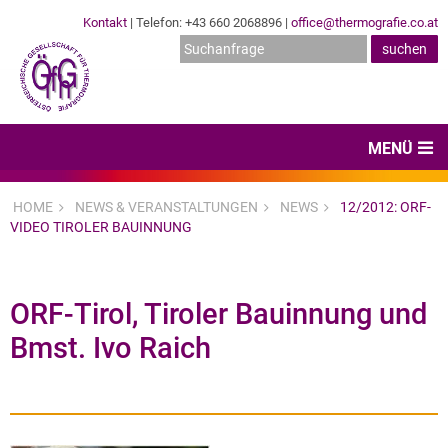
Kontakt
| Telefon: +43 660 2068896 |
office@thermografie.co.at
MENÜ
Home
HOME
NEWS & VERANSTALTUNGEN
NEWS
12/2012: ORF-
VIDEO TIROLER BAUINNUNG
News & Veranstaltungen
Zertifizierungen
ORF-Tirol, Tiroler Bauinnung und
Dienstleister
Bmst. Ivo Raich
Hard- & Software
Expertenwissen & Normen