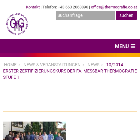
Kontakt
| Telefon: +43 660 2068896 |
office@thermografie.co.at
MENÜ
Home
HOME
NEWS & VERANSTALTUNGEN
NEWS
10/2014
ERSTER ZERTIFIZIERUNGSKURS DER FA. MESSBAR THERMOGRAFIE
News & Veranstaltungen
STUFE 1
Zertifizierungen
Dienstleister
Hard- & Software
Expertenwissen & Normen