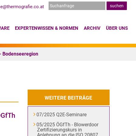
ce@thermografie.co.at
WARE
EXPERTENWISSEN & NORMEN
ARCHIV
ÜBER UNS
- Bodenseeregion
WEITERE BEITRÄGE
ÖGfTh
07/2025 Q2E-Seminare
05/2025 ÖGfTh - Blowerdoor
Zertifizierungskurs in
Anlehnung an die ISO 20807