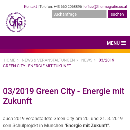
Kontakt
| Telefon: +43 660 2068896 |
office@thermografie.co.at
MENÜ
Home
HOME
NEWS & VERANSTALTUNGEN
NEWS
03/2019
GREEN CITY - ENERGIE MIT ZUKUNFT
News & Veranstaltungen
Zertifizierungen
03/2019 Green City - Energie mit
Dienstleister
Zukunft
Hard- & Software
Expertenwissen & Normen
auch 2019 veranstaltete Green City am 20. und 21. 3. 2019
sein Schulprojekt in München "
Energie mit Zukunft"
.