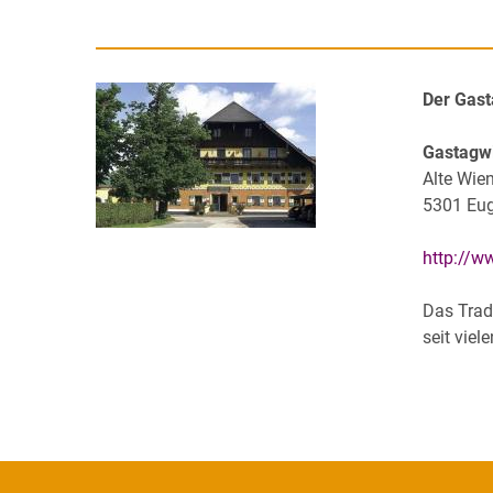
Der Gast
Gastagwi
Alte Wie
5301 Eug
http://w
Das Trad
seit vie