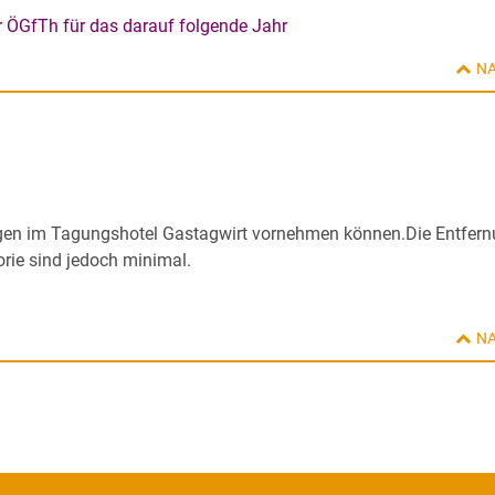
r ÖGfTh für das darauf folgende Jahr
N
ungen im Tagungshotel Gastagwirt vornehmen können.Die Entfer
rie sind jedoch minimal.
N