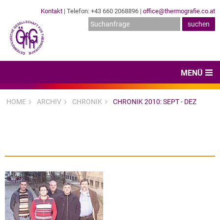
Kontakt
| Telefon: +43 660 2068896 |
office@thermografie.co.at
MENÜ
Home
HOME
ARCHIV
CHRONIK
CHRONIK 2010: SEPT - DEZ
News & Veranstaltungen
Zertifizierungen
Dienstleister
Hard- & Software
Expertenwissen & Normen