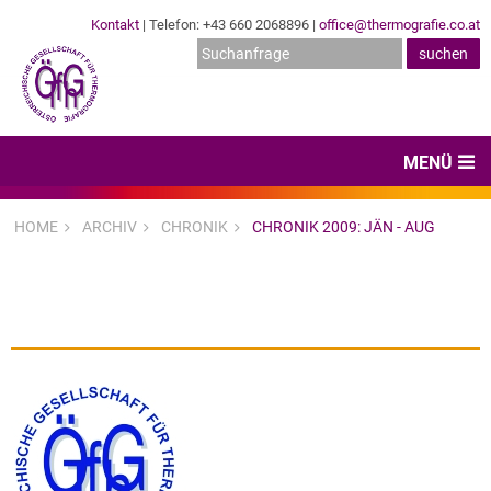
Kontakt
| Telefon: +43 660 2068896 |
office@thermografie.co.at
MENÜ
Home
HOME
ARCHIV
CHRONIK
CHRONIK 2009: JÄN - AUG
News & Veranstaltungen
Zertifizierungen
Dienstleister
Hard- & Software
Expertenwissen & Normen