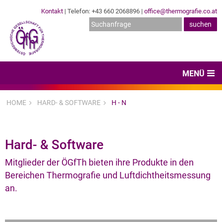
Kontakt
| Telefon: +43 660 2068896 |
office@thermografie.co.at
MENÜ
Home
HOME
HARD- & SOFTWARE
H - N
News & Veranstaltungen
Zertifizierungen
Hard- & Software
Dienstleister
Mitglieder der ÖGfTh bieten ihre Produkte in den
Bereichen Thermografie und Luftdichtheitsmessung
Hard- & Software
an.
Expertenwissen & Normen