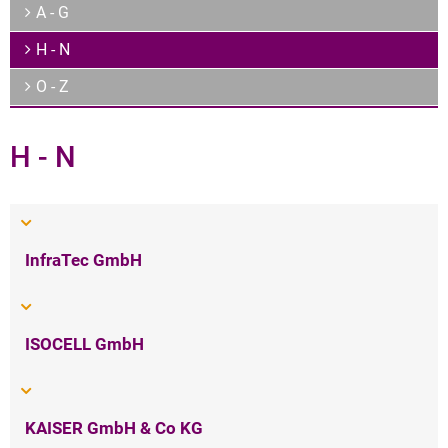
Archiv
A - G
Über uns
H - N
O - Z
H - N
InfraTec GmbH
ISOCELL GmbH
KAISER GmbH & Co KG