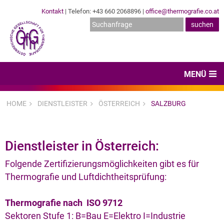
Kontakt
| Telefon: +43 660 2068896 |
office@thermografie.co.at
MENÜ
Home
HOME
DIENSTLEISTER
ÖSTERREICH
SALZBURG
News & Veranstaltungen
Zertifizierungen
Dienstleister in Österreich:
Dienstleister
Folgende Zertifizierungsmöglichkeiten gibt es für
Thermografie und Luftdichtheitsprüfung:
Hard- & Software
Thermografie nach ISO 9712
Expertenwissen & Normen
Sektoren Stufe 1: B=Bau E=Elektro I=Industrie