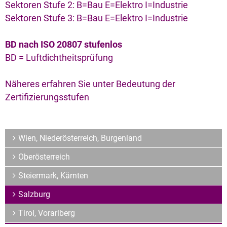
Archiv
Sektoren Stufe 2: B=Bau E=Elektro I=Industrie
Sektoren Stufe 3: B=Bau E=Elektro I=Industrie
Über uns
BD nach ISO 20807 stufenlos
BD = Luftdichtheitsprüfung
Näheres erfahren Sie unter
Bedeutung der
Zertifizierungsstufen
Wien, Niederösterreich, Burgenland
Oberösterreich
Steiermark, Kärnten
Salzburg
Tirol, Vorarlberg