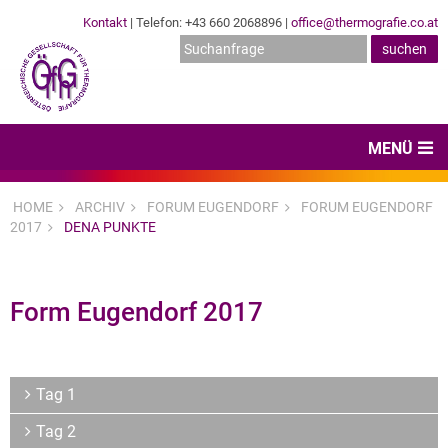
Kontakt
| Telefon: +43 660 2068896 |
office@thermografie.co.at
MENÜ
Home
HOME
ARCHIV
FORUM EUGENDORF
FORUM EUGENDORF
2017
DENA PUNKTE
News & Veranstaltungen
Zertifizierungen
Form Eugendorf 2017
Dienstleister
Hard- & Software
Tag 1
Expertenwissen & Normen
Tag 2