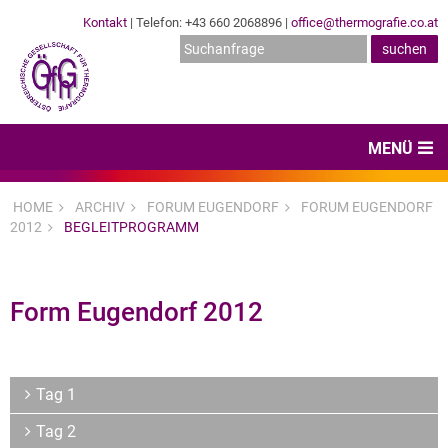
Kontakt
| Telefon: +43 660 2068896 |
office@thermografie.co.at
MENÜ
Home
HOME
ARCHIV
FORUM EUGENDORF
FORUM EUGENDORF
2012
BEGLEITPROGRAMM
News & Veranstaltungen
Zertifizierungen
Form Eugendorf 2012
Dienstleister
Hard- & Software
Tag 1
Expertenwissen & Normen
Tag 2