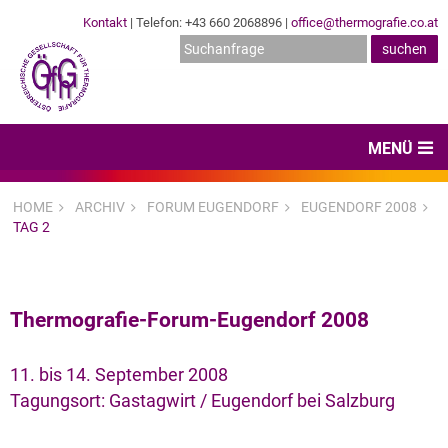
Kontakt
| Telefon: +43 660 2068896 |
office@thermografie.co.at
MENÜ
Home
HOME
ARCHIV
FORUM EUGENDORF
EUGENDORF 2008
TAG 2
News & Veranstaltungen
Zertifizierungen
Thermografie-Forum-Eugendorf 2008
Dienstleister
Hard- & Software
11. bis 14. September 2008
Tagungsort: Gastagwirt / Eugendorf bei Salzburg
Expertenwissen & Normen